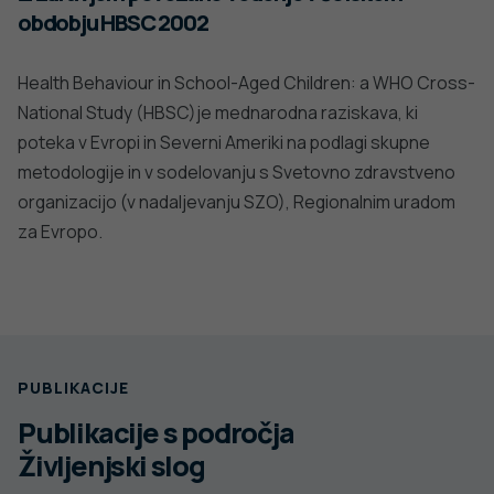
obdobju HBSC 2002
Health Behaviour in School-Aged Children: a WHO Cross-
National Study (HBSC)je mednarodna raziskava, ki
poteka v Evropi in Severni Ameriki na podlagi skupne
metodologije in v sodelovanju s Svetovno zdravstveno
organizacijo (v nadaljevanju SZO), Regionalnim uradom
za Evropo.
PUBLIKACIJE
Publikacije s področja
Življenjski slog