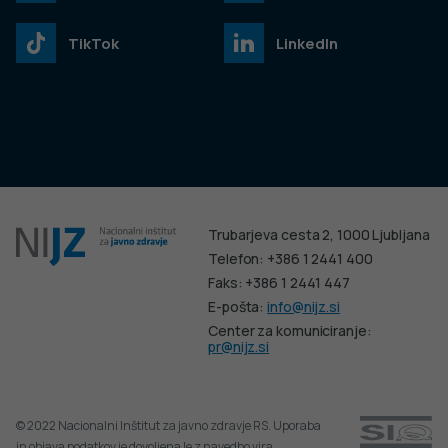
TikTok
LinkedIn
Trubarjeva cesta 2, 1000 Ljubljana
Telefon: +386 1 2441 400
Faks: +386 1 2441 447
E-pošta:
info@nijz.si
Center za komuniciranje:
pr@nijz.si
© 2022 Nacionalni Inštitut za javno zdravje RS. Uporaba
in objava podatkov je dovoljena le z navedbo vira.