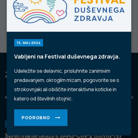
15. MAJ 2024
Vabljeni na Festival duševnega zdravja.
Udeležite se delavnic, prisluhnite zanimivim
Za dobro javno zdravje
predavanjem, okroglim mizam, pogovorite se s
strokovnjaki ali obiščite interaktivne koticke in
eZdravje
Podatkovni portal
NIJZ ambulante
Zdravj
katero od številnih stojnic.
PODROBNO
KORONAVIRUS
Spremljanje okužb s SARS-CoV-2 (covid-19)