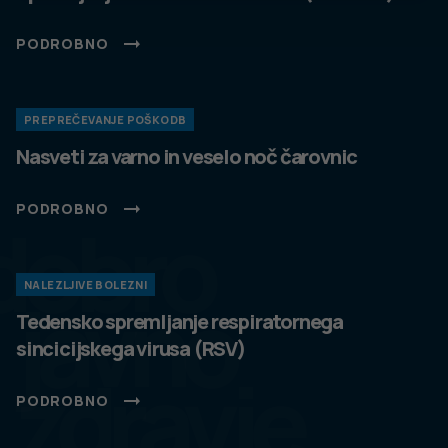
PODROBNO
PREPREČEVANJE POŠKODB
Nasveti za varno in veselo noč čarovnic
PODROBNO
dobro
NALEZLJIVE BOLEZNI
javno
Tedensko spremljanje respiratornega
sincicijskega virusa (RSV)
zdravje
PODROBNO