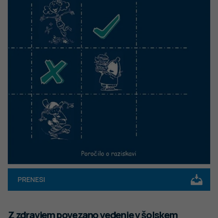
PRENESI
Z zdravjem povezano vedenje v šolskem