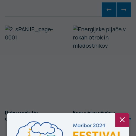
Dobro počutje,
Energijske pijače v
dobro spanje
rokah otrok in
mladostnikov