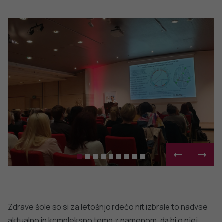
predavanjem, okroglim mizam, pogovorite se s
občasno “odklopimo” ter s tem poskrbimo za boljše
strokovnjaki ali obiščite interaktivne koticke in
ravnovesje med našim realnim in digitalnim svetom.
katero od številnih stojnic.
PODROBNO
DODATNO BRANJE
Sorodni članki
VSE IZ TEMATIKE
DIGITALNO TRŽENJE
DIGITALNO TR
Program ZDAJ in prva slovenska
nacionalna priporočila za uporabo
Izpostavljenost
zaslonov pri otrocih in mladostnikih