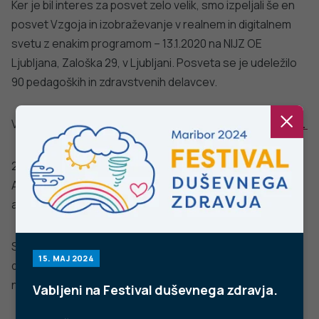
Stopite v stik z nami
Ne najdete odgovora na vaše vprašanje? Zastavite nam
vprašanje!
POŠLJI VPRAŠANJE
Facebook
Twitter
YouTube
Instagram
TikTok
LinkedIn