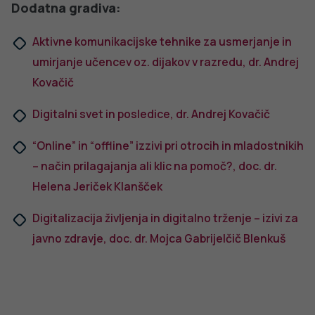
PREPREČEVANJE POŠKODB
Nasveti za varno in veselo noč čarovnic
PODROBNO
dobro
NALEZLJIVE BOLEZNI
javno
Tedensko spremljanje respiratornega
sincicijskega virusa (RSV)
zdravje
PODROBNO