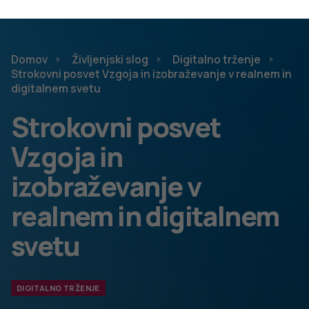
Aktivne komunikacijske tehnike za usmerjanje in
umirjanje učencev oz. dijakov v razredu, dr. Andrej
Kovačič
Digitalni svet in posledice, dr. Andrej Kovačič
“Online” in “offline” izzivi pri otrocih in mladostnikih
– način prilagajanja ali klic na pomoč?, doc. dr.
Helena Jeriček Klanšček
Digitalizacija življenja in digitalno trženje – izivi za
javno zdravje, doc. dr. Mojca Gabrijelčič Blenkuš
Ker je bil interes za posvet zelo velik, smo izpeljali še en