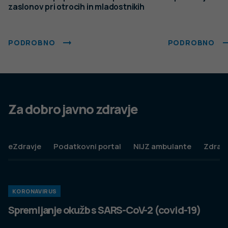
Politika varstva osebnih podatkov
Pogoji uporabe spletnega mesta
Politika piškotkov
Izjava o dostopnosti
Produkcija:
Ta spletna stran uporablja piškotke. Obvezni piškotki in
piškotki, ki ne obdelujejo osebnih podatkov, so že nameščeni.
Z vašim soglasjem pa vam bomo naložili tudi piškotke za
izboljšanje vaše uporabniške izkušnje. Več informacij o
piškotkih si lahko preberite na strani
Piškotki
, kjer lahko tudi
urejate nastavitve.
Slovenščina
Spremeni nastavitve
Izberi vse in zapri