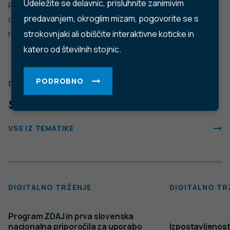
Trubarjeva cesta 2, 1000 Ljubljana
Telefon: +386 1 2441 400
Faks: +386 1 2441 447
E-pošta:
info@nijz.si
Center za komuniciranje:
pr@nijz.si
© 2022 Nacionalni Inštitut za javno zdravje RS. Uporaba
in objava podatkov je dovoljena le z navedbo vira.