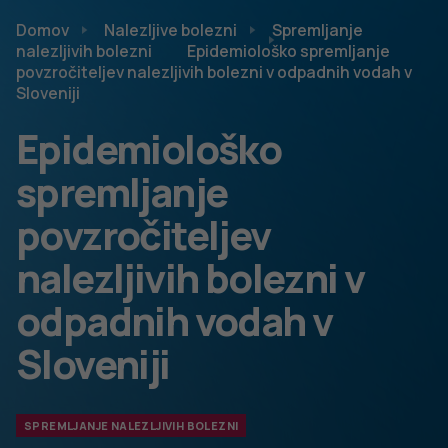
nalezljivih bolezni
v odpadnih vodah
v Sloveniji v letu
2022
DODATNO BRANJE
Sorodni članki
VSE IZ TEMATIKE
SPREMLJANJE NALEZLJIVIH
SPREMLJANJE 
BOLEZNI
BOLEZNI