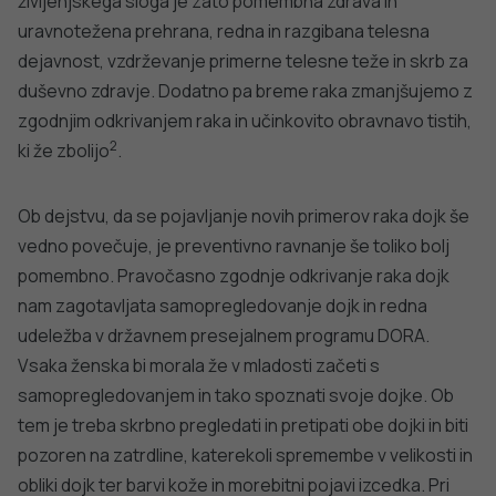
VSE IZ TEMATIKE
OBMOČNA ENOTA MARIBOR
OBMOČNA ENO
Regijska obeležitev svetovnega
Svitov dan z ok
dneva duševnega zdravja
PODROBNO
PODROBNO
Za dobro javno zdravje