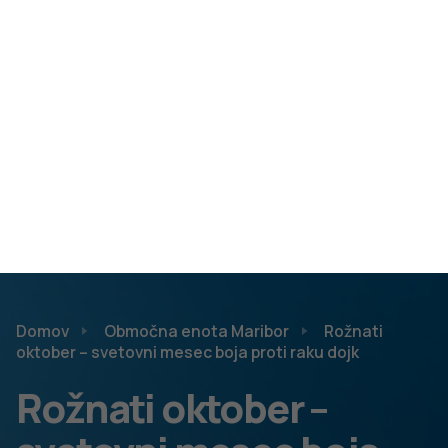
starostni populaciji in imajo urejeno obvezno
zdravstveno zavarovanje, brezplačna.
Skrb za zdravje in udeležba v presejalnem programu je še
posebej pomembna v času epidemije covid-19. Tudi letos
je delež obravnavanih rakov dojk za okrog 10 % manjši,
kar pomeni, da se v času epidemije odkrije manj rakov v
zgodnjih fazah, ki imajo zato slabšo prognozo in
potrebujejo zahtevnejše zdravljenje.
Odzivnost v
program DORA za leto 2020 v Podravski regiji je bila
primerljiva z državnim povprečjem in sicer 74,3 %.
Pomembno je, da se na vabilo v program DORA odzivamo
vsake dve leti in smo pozorni na morebitne nepojasnjene
zdravstvene težave ali novonastale spremembe.