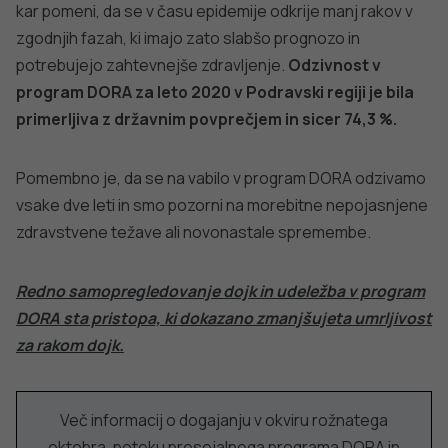
javno
Tedensko spremljanje respiratornega
sincicijskega virusa (RSV)
zdravje
PODROBNO
Stopite v stik z nami
Ne najdete odgovora na vaše vprašanje? Zastavite nam
vprašanje!
POŠLJI VPRAŠANJE