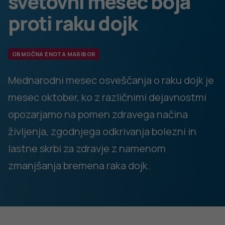
Redno samopregledovanje dojk in udeležba v program
DORA sta pristopa, ki dokazano zmanjšujeta umrljivost
za rakom dojk.
Več informacij o dogajanju v okviru rožnatega
oktobra, poteku presejalnega programa DORA in
nasvetov za zdravo življenje ter preprečevanju
raka dojk lahko najdete na spletnih straneh
Nacionalnega inštituta za javno zdravje, programa
DORA in Europa Donna Slovenija
(
https://nijz.da.enki.si/
,
www.dora.onko-
i.si
,
www.europadonna.si
)
15. MAJ 2024