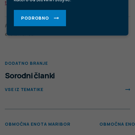
E-pošta:
info@nijz.si
Center za komuniciranje:
pr@nijz.si
© 2022 Nacionalni Inštitut za javno zdravje RS. Uporaba
in objava podatkov je dovoljena le z navedbo vira.
Politika varstva osebnih podatkov
Pogoji uporabe spletnega mesta
Politika piškotkov
Izjava o dostopnosti
Produkcija:
Ta spletna stran uporablja piškotke. Obvezni piškotki in
piškotki, ki ne obdelujejo osebnih podatkov, so že nameščeni.
Z vašim soglasjem pa vam bomo naložili tudi piškotke za
izboljšanje vaše uporabniške izkušnje. Več informacij o
piškotkih si lahko preberite na strani
Piškotki
, kjer lahko tudi
urejate nastavitve.