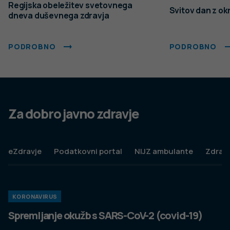
Slovenščina
Spremeni nastavitve
Izberi vse in zapri