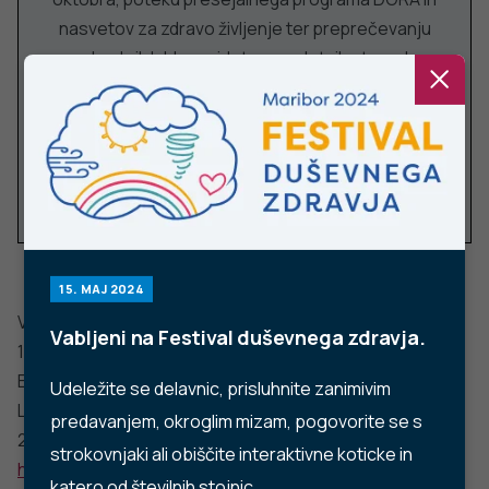
Facebook
Twitter
YouTube
Instagram
TikTok
LinkedIn
Trubarjeva cesta 2, 1000 Ljubljana
Telefon: +386 1 2441 400
Faks: +386 1 2441 447