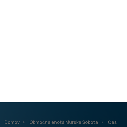
Ta dan je bil dobro izkoriščen in sončen v vseh pogledih!
Špela Kisilak, regijska koordinatorica