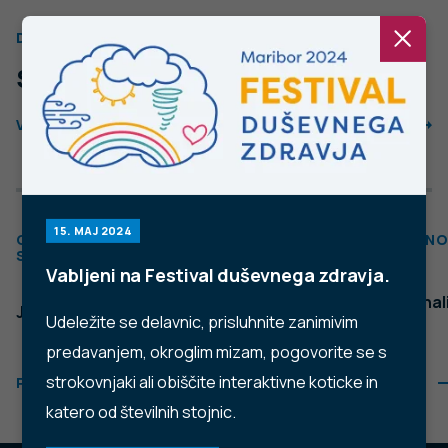
Trubarjeva cesta 2, 1000 Ljubljana
Telefon: +386 1 2441 400
Faks: +386 1 2441 447
E-pošta:
info@nijz.si
Center za komuniciranje:
pr@nijz.si
© 2022 Nacionalni Inštitut za javno zdravje RS. Uporaba
in objava podatkov je dovoljena le z navedbo vira.
Politika varstva osebnih podatkov