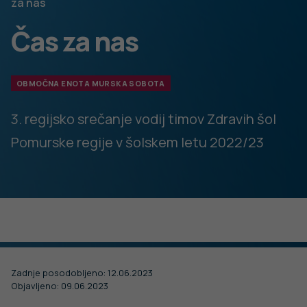
DODATNO BRANJE
Sorodni članki
VSE IZ TEMATIKE
15. MAJ 2024
OBMOČNA ENOTA MURSKA
OBMOČNA ENO
SOBOTA
SOBOTA
Vabljeni na Festival duševnega zdravja.
Deinstitucionali
Jem zdravo, jem lokalno
Udeležite se delavnic, prisluhnite zanimivim
Pomurju?
predavanjem, okroglim mizam, pogovorite se s