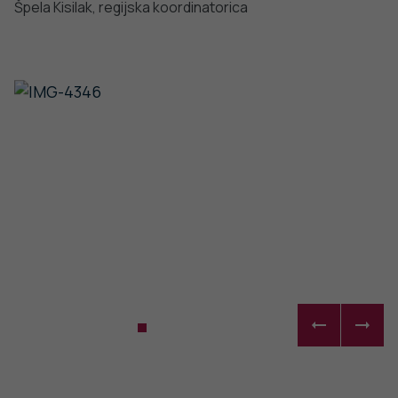
Stopite v stik z nami
Ne najdete odgovora na vaše vprašanje? Zastavite nam
vprašanje!
POŠLJI VPRAŠANJE
Facebook
Twitter
YouTube
Instagram
TikTok
LinkedIn