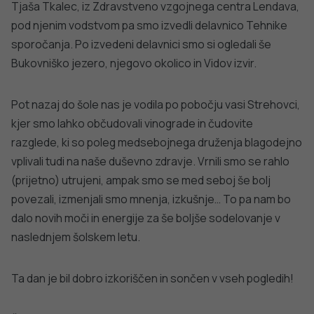
PREPREČEVANJE POŠKODB
Nasveti za varno in veselo noč čarovnic
PODROBNO
dobro
NALEZLJIVE BOLEZNI
javno
Tedensko spremljanje respiratornega
sincicijskega virusa (RSV)
zdravje
PODROBNO