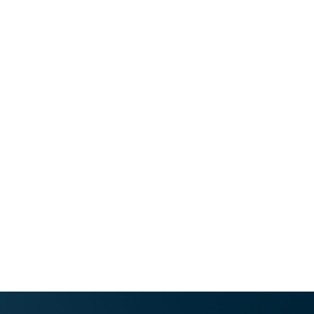
V Sloveniji se tovrstna raziskava izvaja prvič. Podobno
raziskavo izvajajo tudi druge članice Evropske unije, zato
bodo njeni izsledki mednarodno primerljivi.
Dostop do spletne ankete:
Nacionalna raziskava o ustnem zdravju
odraslih:
https://anketa.nijz.si/UZO
Nacionalna raziskava o ustnem zdravju otrok starih 0-5
let:
https://anketa.nijz.si/UZOT1