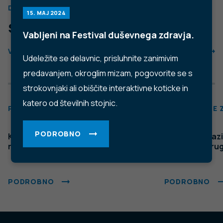
Trubarjeva cesta 2, 1000 Ljubljana
Telefon: +386 1 2441 400
Faks: +386 1 2441 447
E-pošta:
info@nijz.si
Center za komuniciranje:
pr@nijz.si
© 2022 Nacionalni Inštitut za javno zdravje RS. Uporaba
in objava podatkov je dovoljena le z navedbo vira.
Politika varstva osebnih podatkov
Pogoji uporabe spletnega mesta
Politika piškotkov
Izjava o dostopnosti