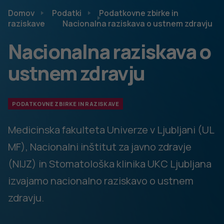
Nacionalna raziskava o ustnem zdravju otrok starih 6-10
let:
https://anketa.nijz.si/UZOT2
Nacionalna raziskava o ustnem zdravju mladostnikov
starih 11-17 let:
https://anketa.nijz.si/UZOT3
Nacionalna raziskava o ustnem zdravju za izvajalce
zobozdravstvenega varstva:
https://anketa.nijz.si/UZI
Če imate v zvezi z raziskavo kakršnokoli vprašanje, vas
prosimo, da se obrnete na Nacionalni inštitut za javno
zdravje na telefonsko številko
02/5302 139
ali nam pišete
na elektronski naslov
raziskave
@nijz.si