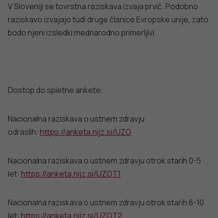
PODROBNO
dobro
NALEZLJIVE BOLEZNI
javno
Tedensko spremljanje respiratornega
sincicijskega virusa (RSV)
zdravje
PODROBNO
Stopite v stik z nami