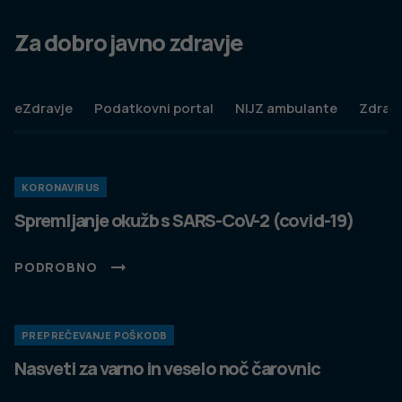
Produkcija:
Ta spletna stran uporablja piškotke. Obvezni piškotki in
piškotki, ki ne obdelujejo osebnih podatkov, so že nameščeni.
Z vašim soglasjem pa vam bomo naložili tudi piškotke za
izboljšanje vaše uporabniške izkušnje. Več informacij o
piškotkih si lahko preberite na strani
Piškotki
, kjer lahko tudi
urejate nastavitve.
Slovenščina
Spremeni nastavitve
Izberi vse in zapri