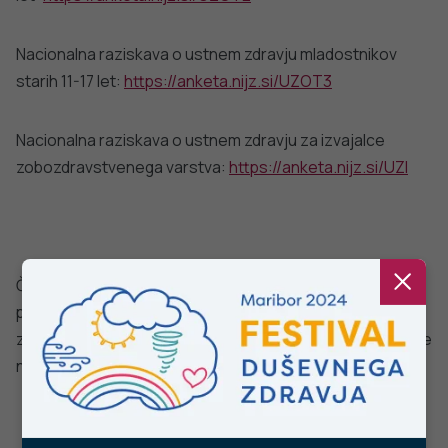
Ne najdete odgovora na vaše vprašanje? Zastavite nam
vprašanje!
POŠLJI VPRAŠANJE
Facebook
Twitter
YouTube
Instagram
TikTok
LinkedIn