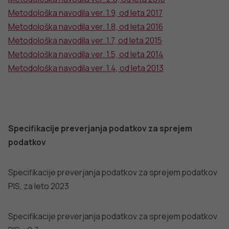
NIJZ podatkovni portal –
https://podatki.nijz.si
Publikacije
Zdravstveni statistični letopis
, glej poglavje 2.2 Porodi in
rojstva
PORODI IN ROJSTVA V SLOVENIJI 2016 – 2018
DODATNO BRANJE
Sorodni članki