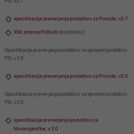
VSE IZ TEMATIKE
PODATKOVNE ZBIRKE IN RAZISKAVE
PODATKOVNE Z
Kdaj, kje in kako poteka pediatrična
Nacionalna raz
raziskava PREMS 2023–2024?
alkoholu in dru
PODROBNO
PODROBNO
Za dobro javno zdravje