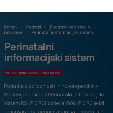
XML shema PORodi
XML shema NOVorojenčki
Specifikacije preverjanja podatkov za sprejem podatkov
PIS, v 2.4, za leto 2022
specifikacije preverjanja podatkov za
Novorojenčke, v 2.9
specifikacije preverjanja podatkov za Porode, v2.4
XML shema PORodi
XML shema NOVorojenčki
Specifikacije preverjanja podatkov za sprejem podatkov