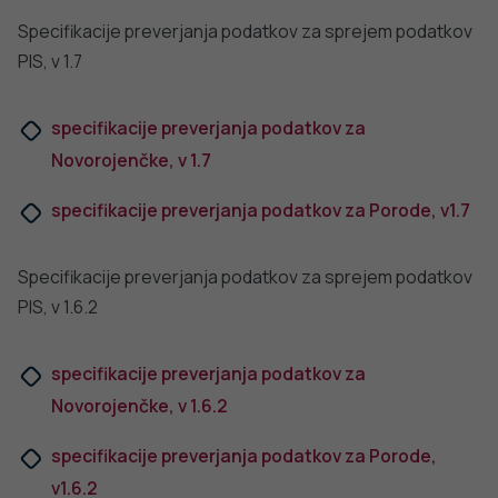
E-pošta:
info@nijz.si
Center za komuniciranje:
pr@nijz.si
© 2022 Nacionalni Inštitut za javno zdravje RS. Uporaba
in objava podatkov je dovoljena le z navedbo vira.
Politika varstva osebnih podatkov
Pogoji uporabe spletnega mesta
Politika piškotkov
Izjava o dostopnosti
Produkcija:
Ta spletna stran uporablja piškotke. Obvezni piškotki in
piškotki, ki ne obdelujejo osebnih podatkov, so že nameščeni.
Z vašim soglasjem pa vam bomo naložili tudi piškotke za
izboljšanje vaše uporabniške izkušnje. Več informacij o
piškotkih si lahko preberite na strani
Piškotki
, kjer lahko tudi
urejate nastavitve.