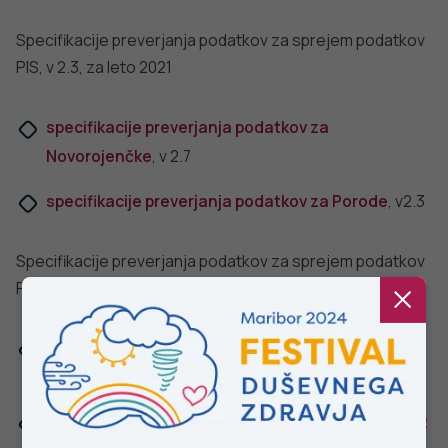
NALEZLJIVE BOLEZNI
javno
Tedensko spremljanje respiratornega
sincicijskega virusa (RSV)
zdravje
PODROBNO
Stopite v stik z nami
Ne najdete odgovora na vaše vprašanje? Zastavite nam
vprašanje!