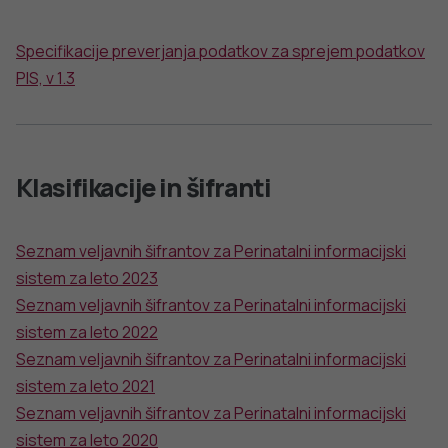
Slovenščina
Spremeni nastavitve
Izberi vse in zapri