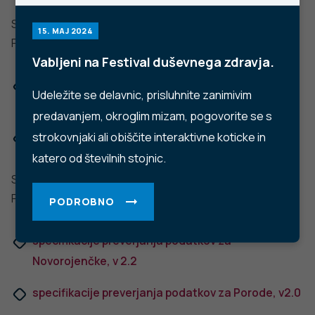
POŠLJI VPRAŠANJE
Facebook
Twitter
YouTube
Instagram
TikTok
LinkedIn
Trubarjeva cesta 2, 1000 Ljubljana
Telefon: +386 1 2441 400
Faks: +386 1 2441 447