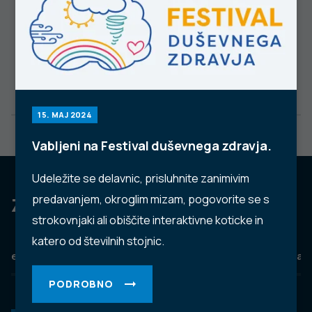
15. MAJ 2024
Vabljeni na Festival duševnega zdravja.
Udeležite se delavnic, prisluhnite zanimivim
predavanjem, okroglim mizam, pogovorite se s
Za dobro javno zdravje
strokovnjaki ali obiščite interaktivne koticke in
katero od številnih stojnic.
eZdravje
Podatkovni portal
NIJZ ambulante
Zdravj
PODROBNO