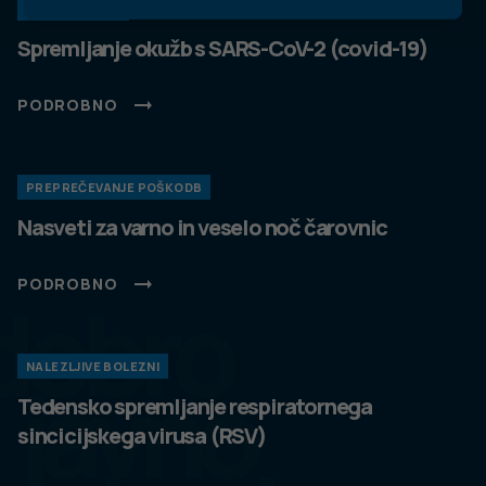
KORONAVIRUS
Spremljanje okužb s SARS-CoV-2 (covid-19)
PODROBNO
PREPREČEVANJE POŠKODB
Nasveti za varno in veselo noč čarovnic
PODROBNO
dobro
NALEZLJIVE BOLEZNI
javno
Tedensko spremljanje respiratornega
sincicijskega virusa (RSV)