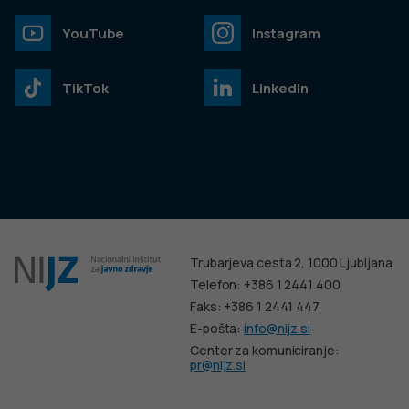
YouTube
Instagram
TikTok
LinkedIn
Trubarjeva cesta 2, 1000 Ljubljana
Telefon: +386 1 2441 400
Faks: +386 1 2441 447
E-pošta:
info@nijz.si
Center za komuniciranje:
pr@nijz.si