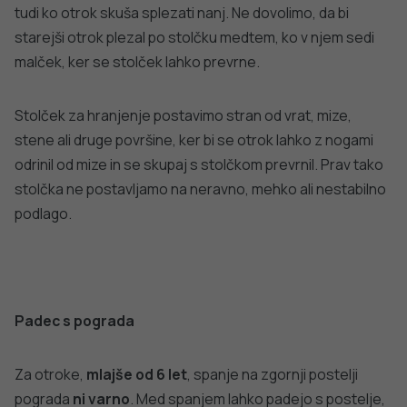
zdravje
Stopite v stik z nami
Ne najdete odgovora na vaše vprašanje? Zastavite nam
vprašanje!
POŠLJI VPRAŠANJE
Facebook
Twitter