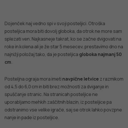
običajno niso resne. Izjema so padci, pri katerih otrok ob
padcu zadene steklena vrata ali steklene površine
pohištva, saj se lahko nevarno poreže s kosi razbitega
stekla. Za večje steklene površine se zato priporoča
uporaba
kaljenega stekla
, na manjše površine pa
nalepimo
varnostno plastično folijo
, ki preprečuje, da bi
se razbito steklo razletelo na kose, in porezalo otroka.
Otrok se lahko ob padcu poškoduje tudi zaradi udarca ob
trde igrače, ki so raztresene po tleh, ali ob oster
rob/vogal na pohištvu. Zato igrače sproti pospravljamo s
površin, kjer največ hodimo, vogale radiatorjev in nizkega
pohištva pa zaščitimo z zaščitnimi
vogalniki iz silikona
.
POVEZANE TEME