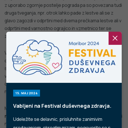
YouTube
Instagram
TikTok
LinkedIn
Trubarjeva cesta 2, 1000 Ljubljana
Telefon: +386 1 2441 400
Faks: +386 1 2441 447
E-pošta:
info@nijz.si
Center za komuniciranje:
pr@nijz.si