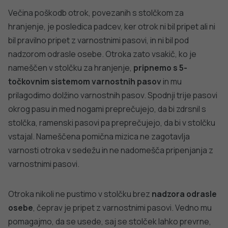
Spremljanje okužb s SARS-CoV-2 (covid-19)
PODROBNO
PREPREČEVANJE POŠKODB
Nasveti za varno in veselo noč čarovnic
PODROBNO
dobro
NALEZLJIVE BOLEZNI
javno
Tedensko spremljanje respiratornega
sincicijskega virusa (RSV)
PODROBNO