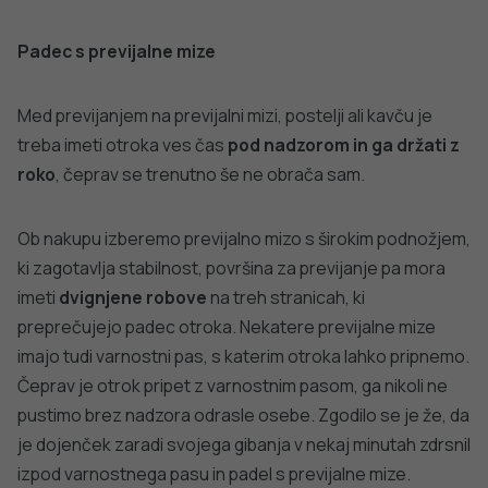
Na vrhu stopnic moramo uporabljati ograjico, ki se
montira z vijačenjem v steno
. Ograjico montiramo tako,
da je njen spodnji rob od 2,5 do 5,0 cm nad tlemi, da otrok
ne more zdrsniti v odprtino med ograjico in tlemi ter se
zagozditi. Ograjico, ki se namesti z mehanizmom
na
podtlak
in brez vijačenja v steno, uporabljamo le na dnu
stopnic, ker lahko popusti pod težo otroka. Mehanizma
za pričvrstitev in za zapiranje morata biti na zunanji strani
ograjice, tako da otrok ne more stopiti nanju in splezati
čez.
Ko otrokova brada doseže vrh ograjice ali je
otrok star 2
leti
, ograjica za stopnice ni več učinkovita. Starejši/večji
otrok lahko ograjico prepleza ali jo prevrne in se
poškoduje.