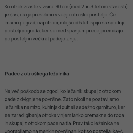
Otroško igrišče
Trampolin
DODATNO BRANJE
Sorodni članki
VSE IZ TEMATIKE