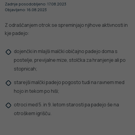
nadzorom odrasle osebe
, ker pogosto skušajo splezati
Udeležite se delavnic, prisluhnite zanimivim
na pograd in padejo z lestve. Če je lestev na pogradu
predavanjem, okroglim mizam, pogovorite se s
snemljiva, jo lahko čez dan tudi odstranimo, da ne bi
strokovnjaki ali obiščite interaktivne koticke in
otroci plezali po njej.
katero od številnih stojnic.
PODROBNO
Padec po stopnicah
Ograjice za stopnice preprečujejo padec majhnega
otroka po stopnicah, zato vedno namestimo
eno
ograjico na vrhu in drugo na dnu stopnic
. Ograjica
mora imeti
navpične letvice
z razmikom, ki ne sme biti
večji od 6,5 cm, drugače se lahko otrokova glava zagozdi
mednje in pride do zadavitve.