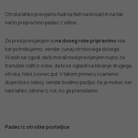
Ko je otrok doma,
preverimo
, ali so vse ograjice zaprte.
Hkrati preverimo tudi, ali so še vedno dobro pričvrščene in
mehanizem za zapiranje deluje. Zgodilo se je že, da je
ograjica popustila pod težo otroka, ki je posledično padel
po stopnicah.
Pri hoji po stopnicah majhnega otroka vedno
držimo za
roko
, z drugo pa naj se sam drži za držalo stopniščne
ograje, ki mora segati od prve do zadnje stopnice.
Padec na ravnem
Majhni otroci najpogosteje padejo na ravnem, ko se
spotaknejo, zapletejo ali jim spodrsne, vendar poškodbe