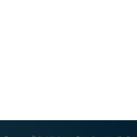
osebe
, čeprav je pripet z varnostnimi pasovi. Vedno mu
pomagajmo, da se usede, saj se stolček lahko prevrne,
tudi ko otrok skuša splezati nanj. Ne dovolimo, da bi
starejši otrok plezal po stolčku medtem, ko v njem sedi
malček, ker se stolček lahko prevrne.
Stolček za hranjenje postavimo stran od vrat, mize,
stene ali druge površine, ker bi se otrok lahko z nogami
odrinil od mize in se skupaj s stolčkom prevrnil. Prav tako
stolčka ne postavljamo na neravno, mehko ali nestabilno
podlago.
Padec s pograda