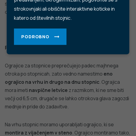
© 2022 Nacionalni Inštitut za javno zdravje RS. Uporaba
in objava podatkov je dovoljena le z navedbo vira.
Politika varstva osebnih podatkov
Pogoji uporabe spletnega mesta
Politika piškotkov
Izjava o dostopnosti
Produkcija:
Ta spletna stran uporablja piškotke. Obvezni piškotki in
piškotki, ki ne obdelujejo osebnih podatkov, so že nameščeni.
Z vašim soglasjem pa vam bomo naložili tudi piškotke za
izboljšanje vaše uporabniške izkušnje. Več informacij o
piškotkih si lahko preberite na strani
Piškotki
, kjer lahko tudi
urejate nastavitve.
Slovenščina
Spremeni nastavitve
Izberi vse in zapri