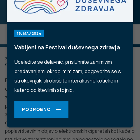
15. MAJ 2024
Vabljeni na Festival duševnega zdravja.
Zadnje posodobljeno: 16.12.2022
Udeležite se delavnic, prisluhnite zanimivim
Objavljeno: 07.04.2020
predavanjem, okroglim mizam, pogovorite se s
Elektronske cigarete so novejši izdelki, namenjeni
strokovnjaki ali obiščite interaktivne koticke in
dovajanju nikotina. Številne raziskave kažejo, da se
katero od številnih stojnic.
znaten delež zdravstvenih delavcev sooča z vprašanji
pacientov in potrebo po svetovanju glede različnih tem v
PODROBNO
zvezi z elektronskimi cigaretami. Pri tem si zdravstveni
delavci pomagajo z informacijami iz različnih virov, v
poplavi številnih objav o elektronskih cigaretah kot kažejo
raziskave zdravstveni delavci najpogosteje posegajo po