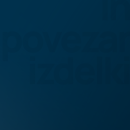
in
povezan
izdelki