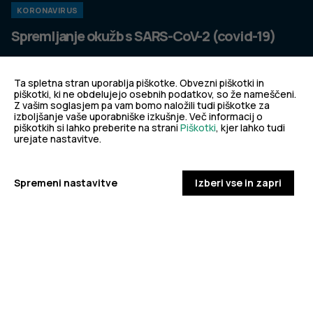
KORONAVIRUS
Spremljanje okužb s SARS-CoV-2 (covid-19)
PODROBNO
Ta spletna stran uporablja piškotke. Obvezni piškotki in
piškotki, ki ne obdelujejo osebnih podatkov, so že nameščeni.
Z vašim soglasjem pa vam bomo naložili tudi piškotke za
izboljšanje vaše uporabniške izkušnje. Več informacij o
PREPREČEVANJE POŠKODB
piškotkih si lahko preberite na strani
Piškotki
, kjer lahko tudi
urejate nastavitve.
Nasveti za varno in veselo noč čarovnic
Spremeni nastavitve
Izberi vse in zapri
PODROBNO
dobro
NALEZLJIVE BOLEZNI
javno
Tedensko spremljanje respiratornega
sincicijskega virusa (RSV)