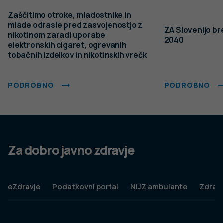
Zaščitimo otroke, mladostnike in
mlade odrasle pred zasvojenostjo z
ZA Slovenijo br
nikotinom zaradi uporabe
2040
elektronskih cigaret, ogrevanih
tobačnih izdelkov in nikotinskih vrečk
PODROBNO
PODROBNO
Za dobro javno zdravje
eZdravje
Podatkovni portal
NIJZ ambulante
Zdravj