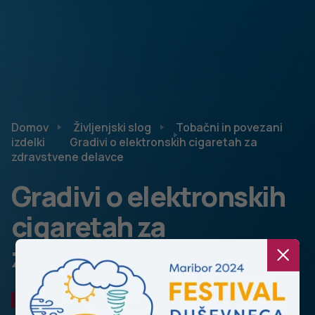
Domov
Življenjski slog
Tobačni in povezani
izdelki
Gradivi o elektronskih cigaretah za
zdravstvene delavce
Gradivi o elektronskih
cigaretah za
zdravstvene delavce
TOBAČNI IN POVEZANI IZDELKI