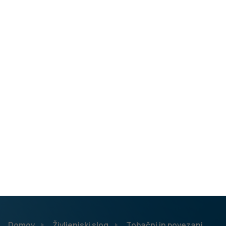
to so elektronske cigarete, ogrevani tobačni izdelki, fuge,
nikotinske vrečke.
Že v preteklosti je tobačna
industrija zavajala z ‘’manj škodljivimi‘’ izdelki
(cigarete s filtri, ‘’lahke cigarete”), za katere se je
naknadno potrdilo, da niso nič manj škodljivi za
zdravje kot običajne cigarete. Tobačna industrija
potrebuje naslednje generacije kupcev svojih
izdelkov. Ne pusti se zmanipulirati!
Če te zanimajo podrobnejše informacije o nikotinu in
zasvojenosti, si preberi še to:
V naših možganih obstajajo predeli in kemični prenašalci,
ki so povezani z občutki ugodja. Ko delamo karkoli, kar v
nas sproža ugodje, npr. ko se smejimo, naši možgani
sproščajo dopamin, in v nas se sproži občutek ugodja, ki