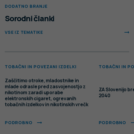
Pogoji uporabe spletnega mesta
Politika piškotkov
Izjava o dostopnosti
Produkcija:
Ta spletna stran uporablja piškotke. Obvezni piškotki in
piškotki, ki ne obdelujejo osebnih podatkov, so že nameščeni.
Z vašim soglasjem pa vam bomo naložili tudi piškotke za
izboljšanje vaše uporabniške izkušnje. Več informacij o
piškotkih si lahko preberite na strani
Piškotki
, kjer lahko tudi
urejate nastavitve.
Slovenščina
Spremeni nastavitve
Izberi vse in zapri