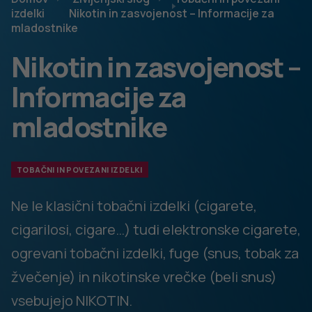
ga želimo še večkrat ponoviti. Možgani si to aktivnost
zapomnijo in jo želijo ponavljati. Nikotin se vmeša ravno v
sistem občutenja ugodja. V možganih se veže na
nikotinske receptorje in poveča sproščanje kemičnih
prenašalcev, med njimi prav dopamina, in sprožijo se
občutki ugodja. Količine sproščenega dopamina pa so
dosti večje kot pri običajnih aktivnostih, ki sprožajo
ugodje (npr. smeh) in so prisotne dlje časa. Tako
prelisičijo možgane in posameznika, da si še posebej želi
ponovne uporabe izdelka z nikotinom. Za doseganje
ugodja pa je potreben vedno večji vnos nikotina (razvije
se t.i. toleranca), intenzivnost ugodnih občutkov pa se
zmanjšuje. Po določenem času posameznik občuti ne le
manj intenzivne občutke ugodja, pač pa tudi neugodne
občutke (odtegnitveni znaki), ko v njegovem telesu ni
zadosti nikotina in tako uporablja izdelke z nikotinom za
zmanjševanje teh neugodnih občutkov. Ponavljanje