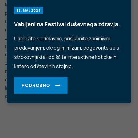
Trubarjeva cesta 2, 1000 Ljubljana
Telefon: +386 1 2441 400
Faks: +386 1 2441 447
E-pošta:
info@nijz.si
Center za komuniciranje:
pr@nijz.si
© 2022 Nacionalni Inštitut za javno zdravje RS. Uporaba
in objava podatkov je dovoljena le z navedbo vira.
Politika varstva osebnih podatkov