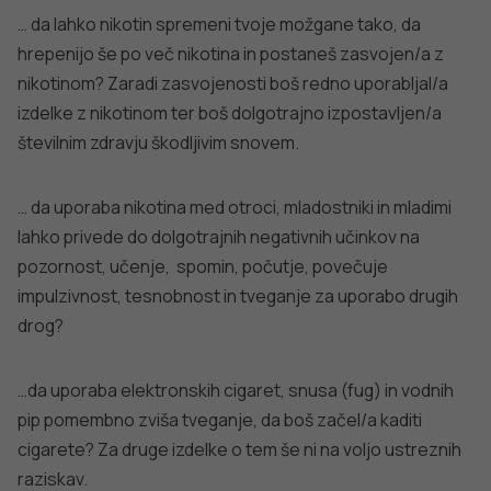
DODATNO BRANJE
Sorodni članki
VSE IZ TEMATIKE
TOBAČNI IN POVEZANI IZDELKI
TOBAČNI IN PO
Zaščitimo otroke, mladostnike in
mlade odrasle pred zasvojenostjo z
ZA Slovenijo br
nikotinom zaradi uporabe
2040
elektronskih cigaret, ogrevanih
tobačnih izdelkov in nikotinskih vrečk