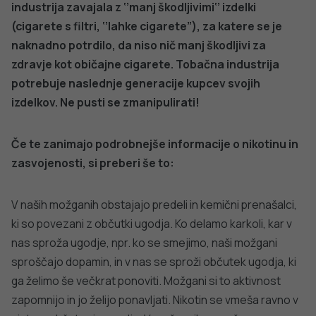
PREPREČEVANJE POŠKODB
Nasveti za varno in veselo noč čarovnic
PODROBNO
dobro
NALEZLJIVE BOLEZNI
javno
Tedensko spremljanje respiratornega
sincicijskega virusa (RSV)
zdravje
PODROBNO