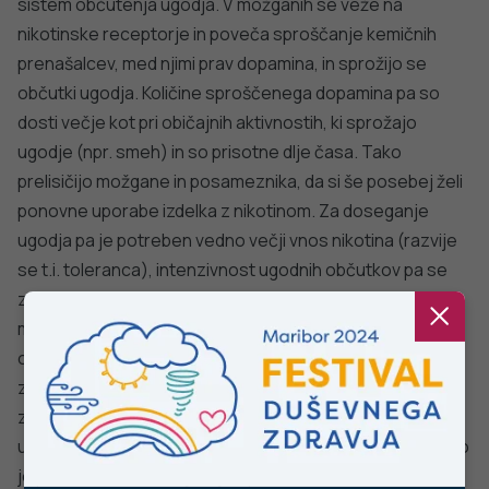
Stopite v stik z nami
Ne najdete odgovora na vaše vprašanje? Zastavite nam
vprašanje!
POŠLJI VPRAŠANJE
Facebook
Twitter
YouTube
Instagram
TikTok
LinkedIn