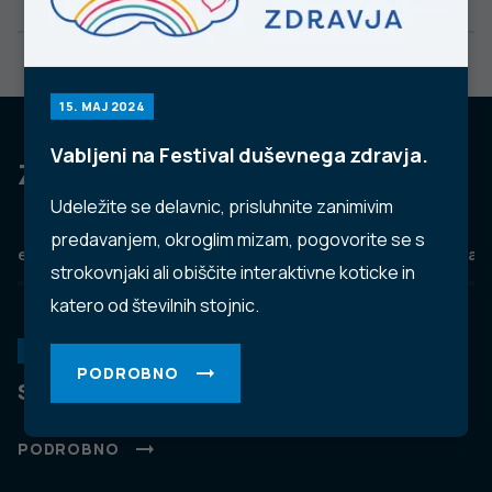
15. MAJ 2024
Vabljeni na Festival duševnega zdravja.
Za dobro javno zdravje
Udeležite se delavnic, prisluhnite zanimivim
predavanjem, okroglim mizam, pogovorite se s
eZdravje
Podatkovni portal
NIJZ ambulante
Zdravj
strokovnjaki ali obiščite interaktivne koticke in
katero od številnih stojnic.
KORONAVIRUS
PODROBNO
Spremljanje okužb s SARS-CoV-2 (covid-19)
PODROBNO