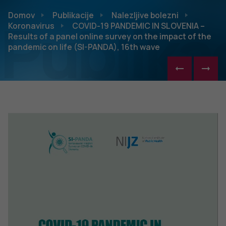
Publikac
Domov
Publikacije
Nalezljive bolezni
Koronavirus
COVID-19 PANDEMIC IN SLOVENIA –
Results of a panel online survey on the impact of the
pandemic on life (SI-PANDA), 16th wave