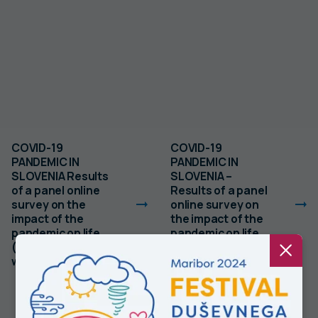
COVID-19
COVID-19
PANDEMIC IN
PANDEMIC IN
SLOVENIA Results
SLOVENIA –
of a panel online
Results of a panel
survey on the
online survey on
impact of the
the impact of the
pandemic on life
pandemic on life
(SI-PANDA), 18-th
(SI-PANDA), 17-th
wave
wave