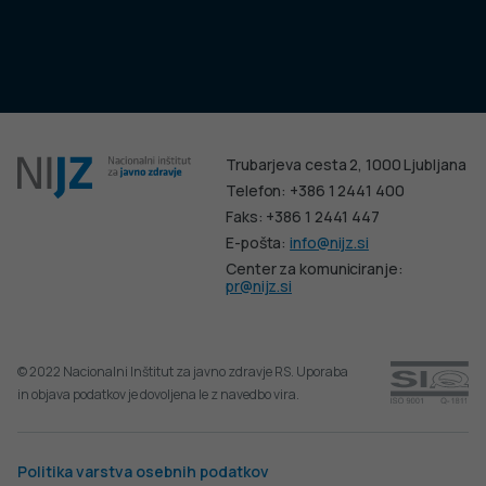
Trubarjeva cesta 2, 1000 Ljubljana
Telefon: +386 1 2441 400
Faks: +386 1 2441 447
E-pošta:
info@nijz.si
Center za komuniciranje:
pr@nijz.si
© 2022 Nacionalni Inštitut za javno zdravje RS. Uporaba
in objava podatkov je dovoljena le z navedbo vira.
Politika varstva osebnih podatkov