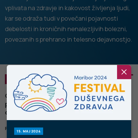
vplivata na zdravje in kakovost življenja ljudi,
kar se odraža tudi v povečani pojavnosti
debelosti in kroničnih nenalezljivih bolezni,
povezanih s prehrano in telesno dejavnostjo.
NE SPREGLEJTE
Cepljenje proti gripi, covidu-19 in
pnevmokoknim okužbam v sezoni okužb
dihal 2023/2024
PODROBNO
15. MAJ 2024