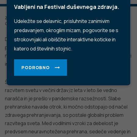
Vabljeni na Festival duševnega zdravja.
Zadnje posodobljeno: 06.12.2022
Udeležite se delavnic, prisluhnite zanimivim
Objavljeno: 27.01.2017
predavanjem, okroglim mizam, pogovorite se s
Debelost je v razvitem svetu najpogostejša kronična
strokovnjaki ali obiščite interaktivne koticke in
presnovna bolezen in predstavlja za kajenjem drugi
katero od številnih stojnic.
najpomembnejši preprečljivi vzrok povečane obolevnosti
in umrljivosti.
PODROBNO
Število otrok s prekomerno telesno težo in debelostjo v
razvitem svetu v večini držav
iz leta v leto še vedno
narašča in je prešlo v pandemske razsežnosti. Slabe
prehranske navade otrok, ki močno odstopajo od načel
zdravega prehranjevanja, so postale globalni problem
razvitega sveta. Med vodilnimi vzroki za debelost je
predvsem neuravnotežena prehrana, sedeče vedenje in