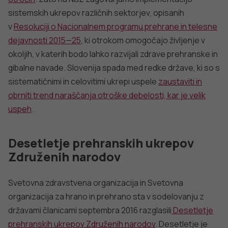
sistemskih ukrepov različnih sektorjev, opisanih
v
Resoluciji o Nacionalnem programu prehrane in telesne
dejavnosti 2015—25
, ki otrokom omogočajo življenje v
okoljih, v katerih bodo lahko razvijali zdrave prehranske in
gibalne navade. Slovenija spada med redke države, ki so s
sistematičnimi in celovitimi ukrepi uspele
zaustaviti in
obrniti trend naraščanja otroške debelosti, kar je velik
uspeh
.
Desetletje prehranskih ukrepov
Združenih narodov
Svetovna zdravstvena organizacija in Svetovna
organizacija za hrano in prehrano sta v sodelovanju z
državami članicami septembra 2016 razglasili
Desetletje
prehranskih ukrepov Združenih narodov
. Desetletje je