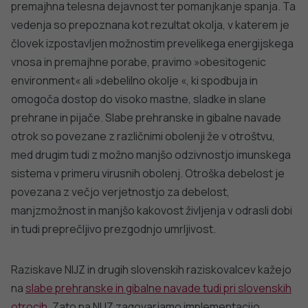
premajhna telesna dejavnost ter pomanjkanje spanja. Ta
vedenja so prepoznana kot rezultat okolja, v katerem je
človek izpostavljen možnostim prevelikega energijskega
vnosa in premajhne porabe, pravimo »obesitogenic
environment« ali »debelilno okolje «, ki spodbuja in
omogoča dostop do visoko mastne, sladke in slane
prehrane in pijače. Slabe prehranske in gibalne navade
otrok so povezane z različnimi obolenji že v otroštvu,
med drugim tudi z možno manjšo odzivnostjo imunskega
sistema v primeru virusnih obolenj. Otroška debelost je
povezana z večjo verjetnostjo za debelost,
manjzmožnost in manjšo kakovost življenja v odrasli dobi
in tudi preprečljivo prezgodnjo umrljivost.
Raziskave NIJZ in drugih slovenskih raziskovalcev kažejo
na
slabe prehranske in gibalne navade tudi pri slovenskih
otrocih
. Zato na NIJZ zagovarjamo implementacijo