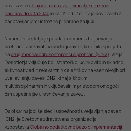
povezano s
Trajnostnimi razvojnimi cilji Združenih
narodov do leta 2030
in kar 12 od 17 ciljev je povezanih z
zagotavljanjem ustrezne prehrane za ljudi.
Namen Desetletja je poudariti pomen izboljševanja
prehrane v državah na podlagi zavez, ki so bile sprejeta
na
drugi mednarodni konferenci o prehrani (ICN2)
. Vizija
Desetletja vključuje bolj strateško, učinkovito in skladno
aktivnost vlad in relevantnih deležnikov na vseh nivojih pri
uveljavljanju zavez ICN2, ki naj s širokim
multidisciplinarnim in vključevalnim pristopom omogoči
čim uspešnejše uresničevanje zavez.
Da bi kar najboljše sledili uspešnosti uveljavljanja zavez
ICN2, je Svetovna zdravstvena organizacija
vzpostavila
Globalno podatkovno bazo o implementaciji