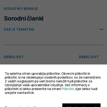
DODATNO BRANJE
Sorodni članki
VSE IZ TEMATIKE
DEBELOST
DEBELOST
Skoraj vsak četr
Best-ReMaP zaključni politični dialog
debel ali ima p
Ta spletna stran uporablja piškotke. Obvezni piškotki in
v Bruslju
težo
piškotki, ki ne obdelujejo osebnih podatkov, so že nameščeni.
Z vašim soglasjem pa vam bomo naložili tudi piškotke za
izboljšanje vaše uporabniške izkušnje. Več informacij o
piškotkih si lahko preberite na strani
Piškotki
, kjer lahko tudi
PODROBNO
PODROBNO
urejate nastavitve.